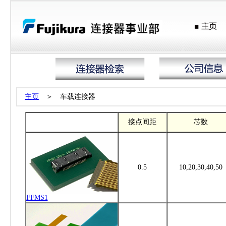
主页
＞
车载连接器
接点间距
芯数
0.5
10,20,30,40,50
FFMS1