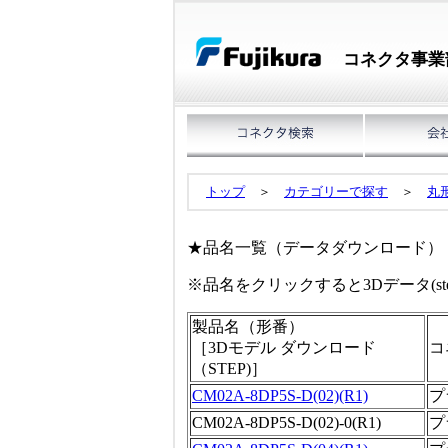
コネクタ事業
トップ
＞
カテゴリーで探す
＞
丸
★品名一覧（データダウンロード
※品名をクリックすると3Dデータ(s
製品名（形番）
［3Dモデル ダウンロード
コ
（STEP)］
CM02A-8DP5S-D(02)(R1)
プ
CM02A-8DP5S-D(02)-0(R1)
プ