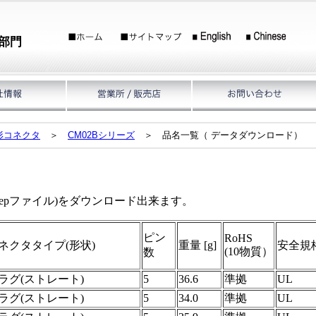
部門
形コネクタ
＞
CM02Bシリーズ
＞ 品名一覧（ データダウンロード）
）
tepファイル)をダウンロード出来ます。
ピン
RoHS
ネクタタイプ(形状)
重量 [g]
安全規
(10物質）
数
ラグ(ストレート)
5
36.6
準拠
UL
ラグ(ストレート)
5
34.0
準拠
UL