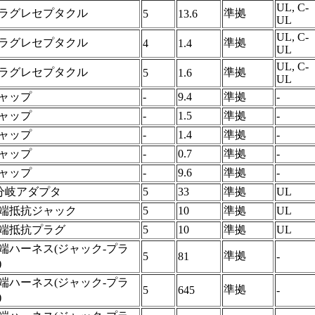
UL, C-
ラグレセプタクル
準拠
5
13.6
UL
UL, C-
ラグレセプタクル
準拠
4
1.4
UL
UL, C-
ラグレセプタクル
準拠
5
1.6
UL
ャップ
-
9.4
準拠
-
ャップ
-
1.5
準拠
-
ャップ
-
1.4
準拠
-
ャップ
-
0.7
準拠
-
ャップ
-
9.6
準拠
-
分岐アダプタ
5
33
準拠
UL
端抵抗ジャック
5
10
準拠
UL
端抵抗プラグ
5
10
準拠
UL
端ハーネス(ジャック-プラ
準拠
5
81
-
)
端ハーネス(ジャック-プラ
準拠
5
645
-
)