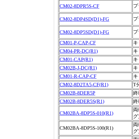
プ
CM02-8DPR5S-CF
プ
CM02-8DP4SD(D1)-FG
プ
CM02-8DP5SD(D1)-FG
CM01-P-CAP-CF
キ
CM04-PR-DC(R1)
キ
CM01-CAP(R1)
キ
CM02B-J-DC(R1)
キ
CM01-R-CAP-CF
キ
CM02-8D2TA5-CF(R1)
T
CM02B-8DER5P
終
CM02B-8DER5S(R1)
終
両
CM02BA-8DP5S-010(R1)
グ
両
CM02BA-8DP5S-100(R1)
グ